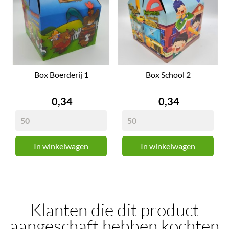
Box Boerderij 1
Box School 2
Prijs
Prijs
0,34
0,34
In winkelwagen
In winkelwagen
Klanten die dit product
aangeschaft hebben kochten