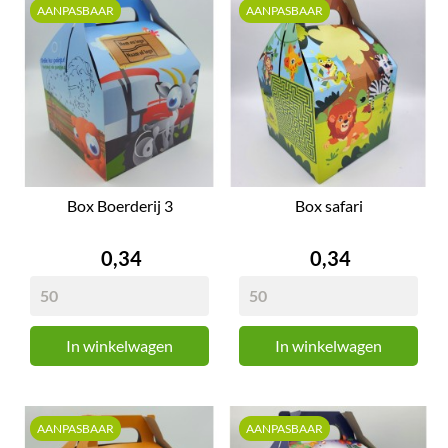
AANPASBAAR
AANPASBAAR
Box Boerderij 3
Box safari
Prijs
Prijs
0,34
0,34
In winkelwagen
In winkelwagen
AANPASBAAR
AANPASBAAR