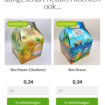
ook...
AANPASBAAR
AANPASBAAR
Box Pasen 3 (kuikens)
Box Sirena
Prijs
Prijs
0,34
0,34
In winkelwagen
In winkelwagen