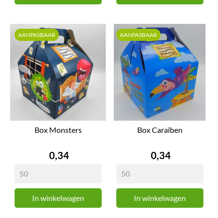
AANPASBAAR
AANPASBAAR
Box Monsters
Box Caraïben
Prijs
Prijs
0,34
0,34
In winkelwagen
In winkelwagen