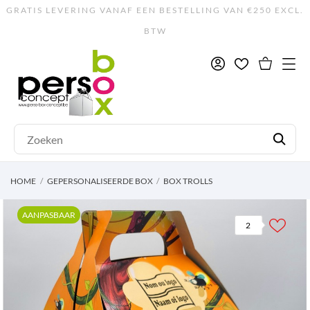
GRATIS LEVERING VANAF EEN BESTELLING VAN €250 EXCL.
BTW
HOME
GEPERSONALISEERDE BOX
BOX TROLLS
AANPASBAAR
2