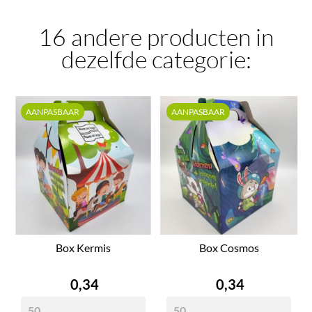
16 andere producten in
dezelfde categorie:
AANPASBAAR
AANPASBAAR
Box Kermis
Box Cosmos
Prijs
Prijs
0,34
0,34