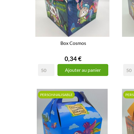
Box Cosmos
Prix
0,34 €
Ajouter au panier
PERSONNALISABLE
PER