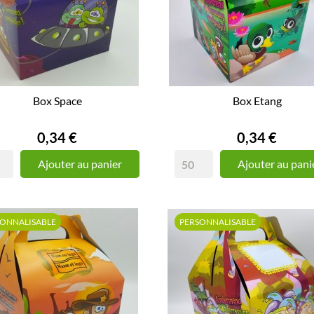
Box Space
Box Etang
Prix
Prix
0,34 €
0,34 €
Ajouter au panier
Ajouter au pani
SONNALISABLE
PERSONNALISABLE