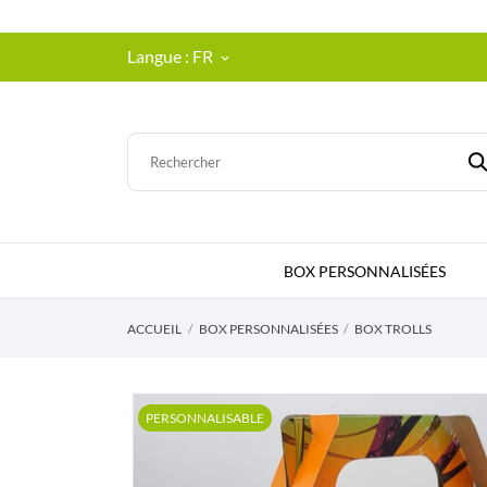
Langue :
FR
keyboard_arrow_down
BOX PERSONNALISÉES
ACCUEIL
BOX PERSONNALISÉES
BOX TROLLS
PERSONNALISABLE