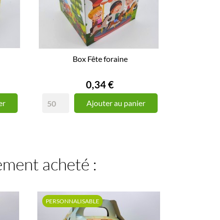
Box Fête foraine
Prix
0,34 €
er
Ajouter au panier
lement acheté :
PERSONNALISABLE