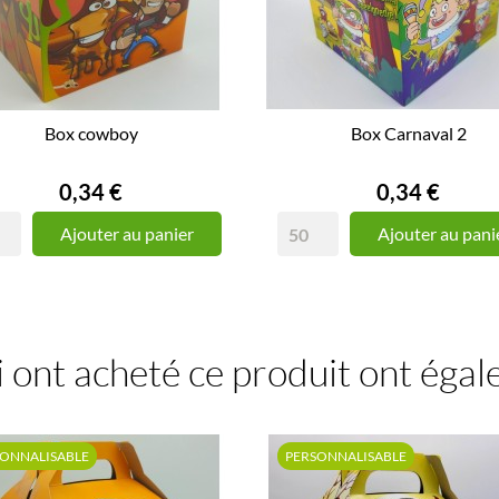
Box cowboy
Box Carnaval 2
Prix
Prix
0,34 €
0,34 €
Ajouter au panier
Ajouter au pani
i ont acheté ce produit ont éga
SONNALISABLE
PERSONNALISABLE