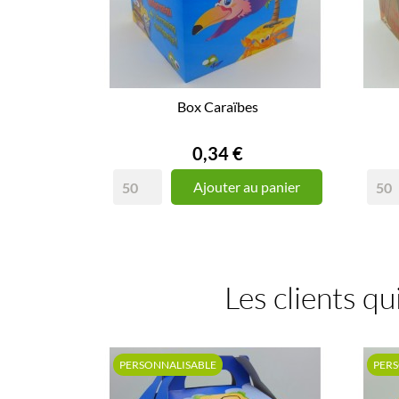
Box Caraïbes
Prix
0,34 €
Ajouter au panier
Les clients qu
PERSONNALISABLE
PER