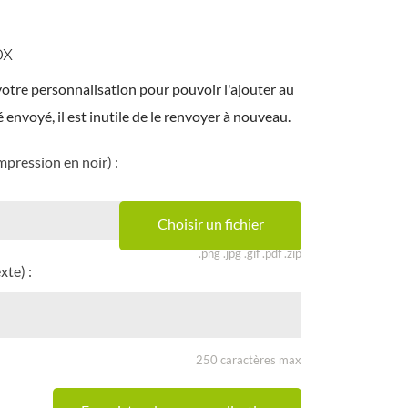
ox
otre personnalisation pour pouvoir l'ajouter au
té envoyé, il est inutile de le renvoyer à nouveau.
mpression en noir) :
Choisir un fichier
.png .jpg .gif .pdf .zip
xte) :
250 caractères max