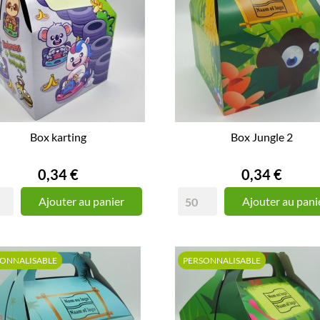
Box karting
Box Jungle 2
Prix
Prix
0,34 €
0,34 €
Ajouter au panier
Ajouter au pani
SONNALISABLE
PERSONNALISABLE