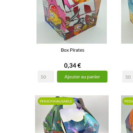
Box Pirates
Prix
0,34 €
Ajouter au panier
PERSONNALISABLE
PER